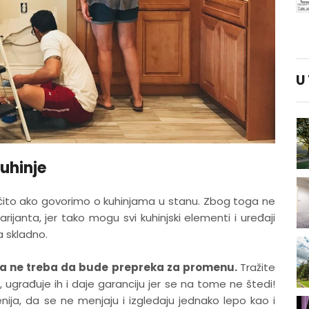
U
kuhinje
očito ako govorimo o kuhinjama u stanu. Zbog toga ne
arijanta, jer tako mogu svi kuhinjski elementi i uređaji
a skladno.
cena ne treba da bude prepreka za promenu.
Tražite
, ugrađuje ih i daje garanciju jer se na tome ne štedi!
nija, da se ne menjaju i izgledaju jednako lepo kao i