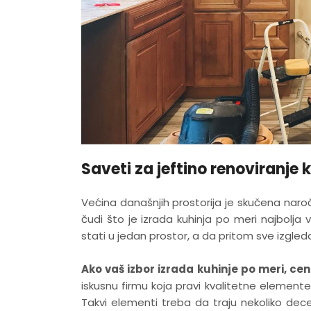
Saveti za jeftino renoviranje 
Većina današnjih prostorija je skučena nar
čudi što je izrada kuhinja po meri najbolja v
stati u jedan prostor, a da pritom sve izgled
Ako vaš izbor izrada kuhinje po meri, 
iskusnu firmu koja pravi kvalitetne elemente
Takvi elementi treba da traju nekoliko dece