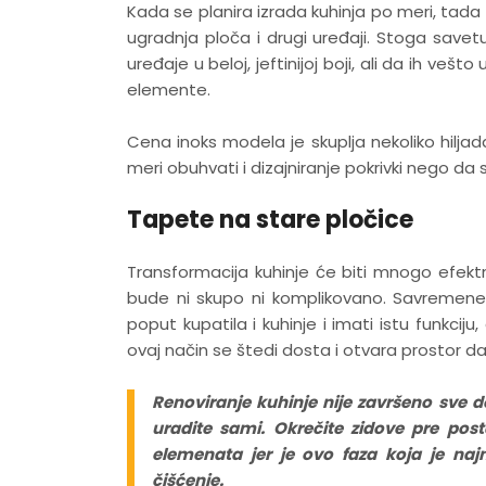
Kada se planira izrada kuhinja po meri, tada s
ugradnja ploča i drugi uređaji. Stoga save
uređaje u beloj, jeftinijoj boji, ali da ih veš
elemente.
Cena inoks modela je skuplja nekoliko hiljad
meri obuhvati i dizajniranje pokrivki nego da se
Tapete na stare pločice
Transformacija kuhinje će biti mnogo efektn
bude ni skupo ni komplikovano. Savremene
poput kupatila i kuhinje i imati istu funkci
ovaj način se štedi dosta i otvara prostor da 
Renoviranje kuhinje nije završeno sve 
uradite sami. Okrečite zidove pre post
elemenata jer je ovo faza koja je naj
čišćenje.