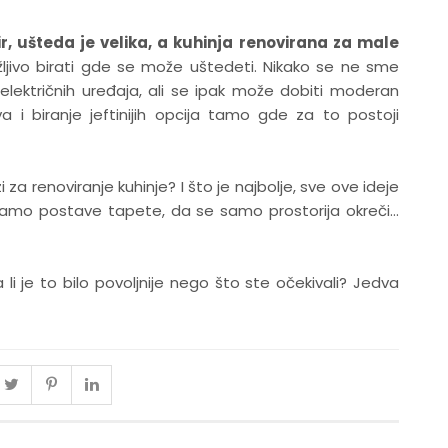
r, ušteda je velika, a kuhinja renovirana za male
žljivo birati gde se može uštedeti. Nikako se ne sme
 električnih uređaja, ali se ipak može dobiti moderan
ova i biranje jeftinijih opcija tamo gde za to postoji
a renoviranje kuhinje? I što je najbolje, sve ove ideje
amo postave tapete, da se samo prostorija okreči…
a li je to bilo povoljnije nego što ste očekivali? Jedva