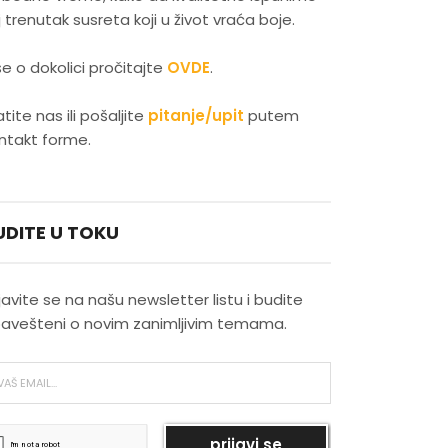
j trenutak susreta koji u život vraća boje.
Latino plesovi kao izraz
senzualnosti
še o dokolici pročitajte
OVDE
.
Evropski gradovi koji su
atite nas ili pošaljite
pitanje/upit
putem
najmagičniji zimi
ntakt forme.
Skijanje kao savršena zimska
rekreacija
UDITE U TOKU
Najlepši novogodišnji pokloni
ijavite se na našu newsletter listu i budite
avešteni o novim zanimljivim temama.
Najlepši vodopadi u Srbiji