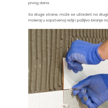
prvog dana.
Sa druge strane, može se uštedeti na drug
moleraj u sopstvenoj režiji i pažljivo biranje 