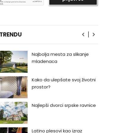
Bukmarker #3: Rej Bredberi -
Kako biti luđi od kapetana
Ahaba
Priručnik za muškarce od
 TRENDU
Volta Vitmana
Najbolja mesta za slikanje
mladenaca
Kako da ulepšate svoj životni
prostor?
Najlepši dvorci srpske ravnice
Latino plesovi kao izraz