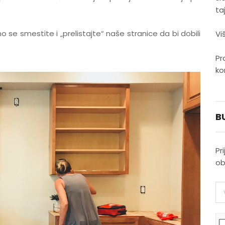
ta
se smestite i „prelistajte“ naše stranice da bi dobili
Vi
Pr
ko
B
Pr
ob