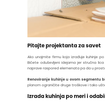
Pitajte projektanta za savet
Ako unajmite firmu koja izrađuje kuhinje po 
Bićete oduševljeni idejama jer stručna lica
naprave raspored elemenata pa da u prosto
Renoviranje kuhinje u ovom segmentu bi
planom ograničite druge troškove i tako ušt
Izrada kuhinja po meri i odabi