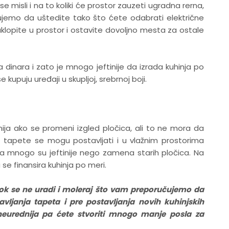
e misli i na to koliki će prostor zauzeti ugradna rerna,
tujemo da uštedite tako što ćete odabrati električne
to uklopite u prostor i ostavite dovoljno mesta za ostale
a dinara i zato je mnogo jeftinije da izrada kuhinja po
 kupuju uređaji u skupljoj, srebrnoj boji.
ija ako se promeni izgled pločica, ali to ne mora da
 tapete se mogu postavljati i u vlažnim prostorima
ju, a mnogo su jeftinije nego zamena starih pločica. Na
se finansira kuhinja po meri.
dok se ne uradi i moleraj što vam preporučujemo da
avljanja tapeta i pre postavljanja novih kuhinjskih
neurednija pa ćete stvoriti mnogo manje posla za