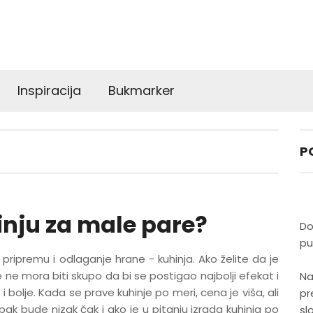
Inspiracija
Bukmarker
P
inju za male pare?
Do
pu
pripremu i odlaganje hrane - kuhinja. Ako želite da je
 ne mora biti skupo da bi se postigao najbolji efekat i
Na
 bolje. Kada se prave kuhinje po meri, cena je viša, ali
pr
k bude nizak čak i ako je u pitanju izrada kuhinja po
sl