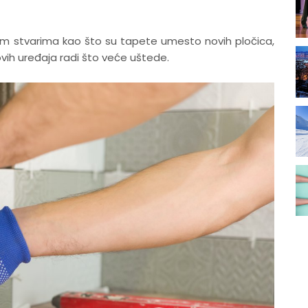
im stvarima kao što su tapete umesto novih pločica,
novih uređaja radi što veće uštede.