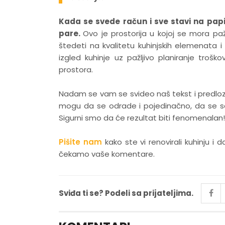
Kada se svede račun i sve stavi na papi
pare.
Ovo je prostorija u kojoj se mora pa
štedeti na kvalitetu kuhinjskih elemenata i
izgled kuhinje uz pažljivo planiranje trošk
prostora.
Nadam se vam se svideo naš tekst i predlozi z
mogu da se odrade i pojedinačno, da se s
Sigurni smo da će rezultat biti fenomenalan!
Pišite nam
kako ste vi renovirali kuhinju i d
čekamo vaše komentare.
Sviđa ti se? Podeli sa prijateljima.