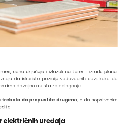
meri, cena uključuje i izlazak na teren i izradu plana.
 znaju da iskoriste poziciju vodovodnih cevi, kako da
ru ima dovoljno mesta za odlaganje.
 trebalo da prepustite drugim
a, a da sopstvenim
edite.
r električnih uređaja