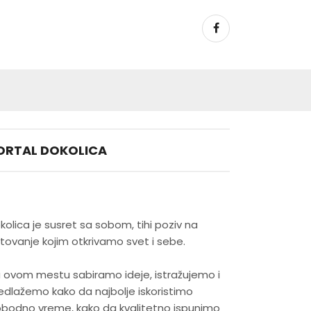
ORTAL DOKOLICA
kolica je susret sa sobom, tihi poziv na
tovanje kojim otkrivamo svet i sebe.
 ovom mestu sabiramo ideje, istražujemo i
edlažemo kako da najbolje iskoristimo
obodno vreme, kako da kvalitetno ispunimo