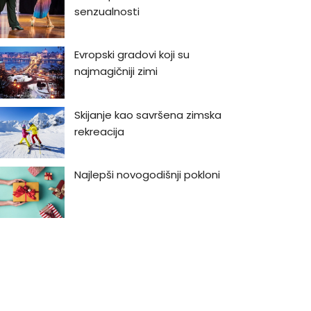
senzualnosti
Evropski gradovi koji su
najmagičniji zimi
Skijanje kao savršena zimska
rekreacija
Najlepši novogodišnji pokloni
Najlepši vodopadi u Srbiji
Bukmarker #3: Rej Bredberi -
Kako biti luđi od kapetana