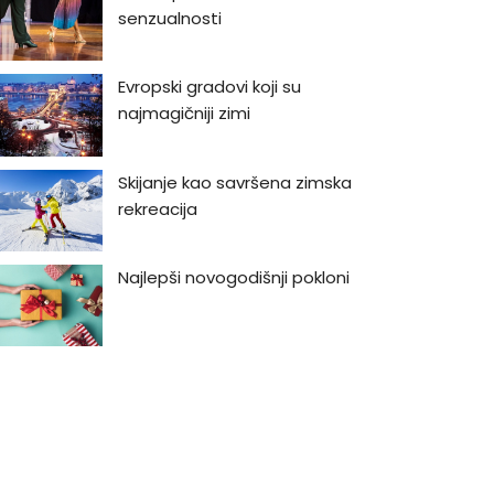
senzualnosti
Evropski gradovi koji su
najmagičniji zimi
Skijanje kao savršena zimska
rekreacija
Najlepši novogodišnji pokloni
Najlepši vodopadi u Srbiji
Bukmarker #3: Rej Bredberi -
Kako biti luđi od kapetana