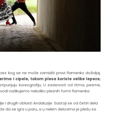
bez kog se ne može zamisliti pravi flamenko doživljaj.
rima i cipele, tokom plesa koriste velike lepeze,
potpunjuju koreografiju. U zavisnosti od ritma, pesme,
vodi razlikujemo nekoliko plesnih formi flamenka:
lje i drugih oblasti Andaluzije. Sastoji se od četiri dela
e da se igra u paru, a u nekim delovima je plešu sa