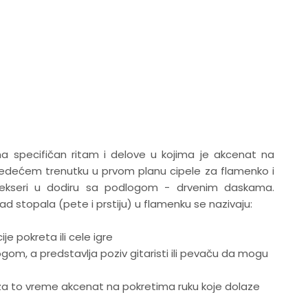
a specifičan ritam i delove u kojima je akcenat na
sledećem trenutku u prvom planu cipele za flamenko i
de ekseri u dodiru sa podlogom - drvenim daskama.
rad stopala (pete i prstiju) u flamenku se nazivaju:
e pokreta ili cele igre
ogom, a predstavlja poziv gitaristi ili pevaču da mogu
e za to vreme akcenat na pokretima ruku koje dolaze