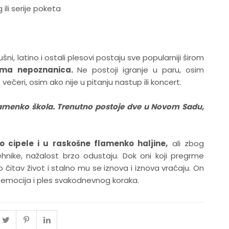
ili serije poketa
ni, latino i ostali plesovi postaju sve popularniji širom
gima nepoznanica.
Ne postoji igranje u paru, osim
ečeri, osim ako nije u pitanju nastup ili koncert.
flamenko škola. Trenutno postoje dve u Novom Sadu,
 cipele i u raskošne flamenko haljine,
ali zbog
nike, nažalost brzo odustaju. Dok oni koji pregrme
 čitav život i stalno mu se iznova i iznova vraćaju. On
a emocija i ples svakodnevnog koraka.