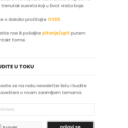
j trenutak susreta koji u život vraća boje.
Latino plesovi kao izraz
senzualnosti
še o dokolici pročitajte
OVDE
.
Evropski gradovi koji su
atite nas ili pošaljite
pitanje/upit
putem
najmagičniji zimi
ntakt forme.
Skijanje kao savršena zimska
rekreacija
UDITE U TOKU
Najlepši novogodišnji pokloni
ijavite se na našu newsletter listu i budite
avešteni o novim zanimljivim temama.
Najlepši vodopadi u Srbiji