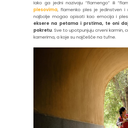
Iako ga jedni nazivaju “flamengo” ili “f
plesovima
, flamenko ples je jedinstven i
najbolje mogao opisati kao emocija i pl
eksere na petama i prstima, te oni da
pokretu
. Sve to upotpunjuju crveni karmin, c
karnerima, a koje su najčešće na tufne.