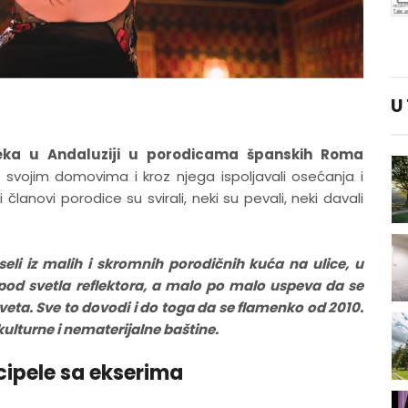
U
eka u Andaluziji u porodicama španskih Roma
u svojim domovima i kroz njega ispoljavali osećanja i
članovi porodice su svirali, neki su pevali, neki davali
eli iz malih i skromnih porodičnih kuća na ulice, u
 pod svetla reflektora, a malo po malo uspeva da se
 sveta. Sve to dovodi i do toga da se flamenko od 2010.
kulturne i nematerijalne baštine.
 cipele sa ekserima