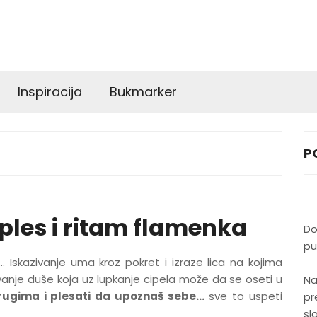
Inspiracija
Bukmarker
P
ples i ritam flamenka
Do
pu
a… Iskazivanje uma kroz pokret i izraze lica na kojima
vanje duše koja uz lupkanje cipela može da se oseti u
Na
rugima i plesati da upoznaš sebe…
sve to uspeti
pr
sl