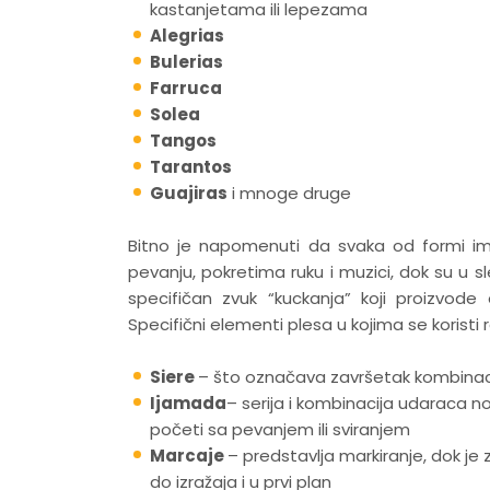
kastanjetama ili lepezama
Alegrias
Bulerias
Farruca
Solea
Tangos
Tarantos
Guajiras
i mnoge druge
Bitno je napomenuti da svaka od formi im
pevanju, pokretima ruku i muzici, dok su u 
specifičan zvuk “kuckanja” koji proizvo
Specifični elementi plesa u kojima se koristi 
Siere
– što označava završetak kombinacij
Ijamada
– serija i kombinacija udaraca n
početi sa pevanjem ili sviranjem
Marcaje
– predstavlja markiranje, dok j
do izražaja i u prvi plan