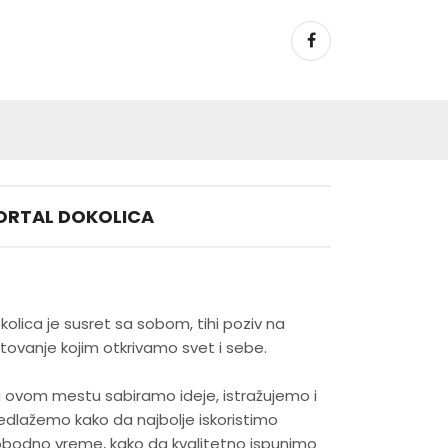
ORTAL DOKOLICA
kolica je susret sa sobom, tihi poziv na
tovanje kojim otkrivamo svet i sebe.
 ovom mestu sabiramo ideje, istražujemo i
edlažemo kako da najbolje iskoristimo
obodno vreme, kako da kvalitetno ispunimo