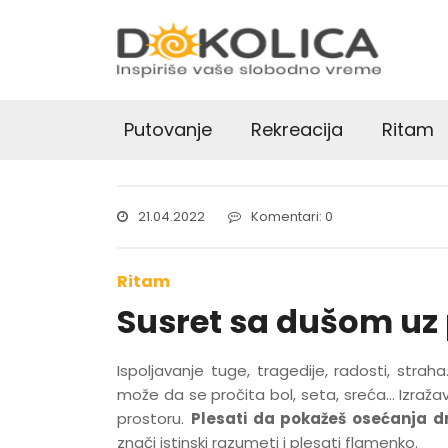
Putovanje
Rekreacija
Ritam
21.04.2022
Komentari: 0
Ritam
Susret sa dušom uz 
Ispoljavanje tuge, tragedije, radosti, strah
može da se pročita bol, seta, sreća… Izraža
prostoru.
Plesati da pokažeš osećanja d
znači istinski razumeti i plesati flamenko.