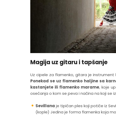
Magija uz gitaru i tapšanje
Uz cipele za flamenko, gitara je instrument 
Ponekad se uz flamenko haljine sa karne
kastanjete ili flamenko marame
, koje u
osećanja o kom se peva i načina na koji se iz
Sevillana
je tipičan ples koji potiče iz Sevi
(kople) Jedina je forma flamenka koja mož