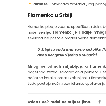
Remate
– označava završnicu, kraj jednog 
Flamenko u Srbiji
Flamenko ples je veoma specifičan. I dok trbuš
naše zemlje,
flamenko je i dalje mno
sevillana, ne postoje organizovane flamenko v
U Srbiji za sada ima samo nekoliko 
dve u Beogradu i jedna u Subotici.
Mnogi se odmah zaljubljuju u flamenko
početnog težeg savladavanja pokreta i teh
početne korake, ostaju zaljubljeni u flamenko
tada postaje način razmišljanja, ispoljavanj
Sviđa ti se? Podeli sa prijateljima.