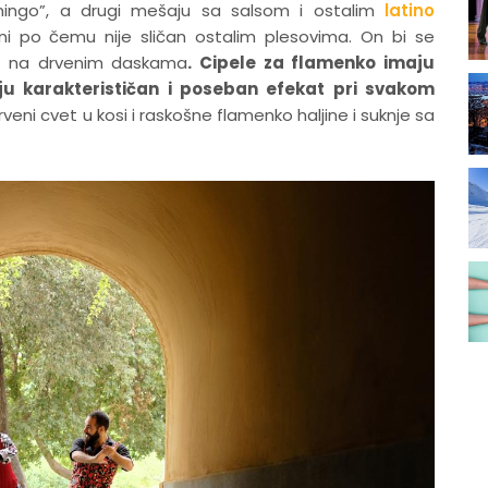
lamingo”, a drugi mešaju sa salsom i ostalim
latino
 ni po čemu nije sličan ostalim plesovima. On bi se
es na drvenim daskama
. Cipele za flamenko imaju
ju karakterističan i poseban efekat pri svakom
rveni cvet u kosi i raskošne flamenko haljine i suknje sa