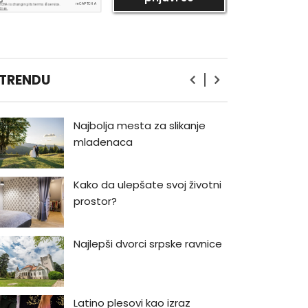
Bukmarker #3: Rej Bredberi -
Kako biti luđi od kapetana
Ahaba
Priručnik za muškarce od
 TRENDU
Volta Vitmana
Najbolja mesta za slikanje
mladenaca
Kako da ulepšate svoj životni
prostor?
Najlepši dvorci srpske ravnice
Latino plesovi kao izraz