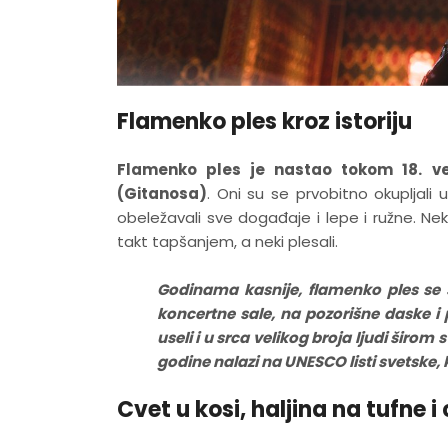
Flamenko ples kroz istoriju
Flamenko ples je nastao tokom 18. v
(Gitanosa)
. Oni su se prvobitno okupljali 
obeležavali sve događaje i lepe i ružne. Neki 
takt tapšanjem, a neki plesali.
Godinama kasnije, flamenko ples se s
koncertne sale, na pozorišne daske i
useli i u srca velikog broja ljudi širom
godine nalazi na UNESCO listi svetske, 
Cvet u kosi, haljina na tufne i