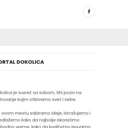
ORTAL DOKOLICA
kolica je susret sa sobom, tihi poziv na
tovanje kojim otkrivamo svet i sebe.
 ovom mestu sabiramo ideje, istražujemo i
edlažemo kako da najbolje iskoristimo
obodno vreme, kako da kvalitetno ispunimo