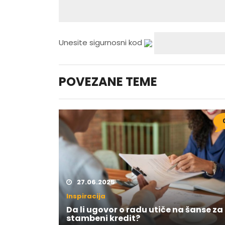
Unesite sigurnosni kod
POVEZANE TEME
27.06.2025
Inspiracija
Da li ugovor o radu utiče na šanse za
stambeni kredit?