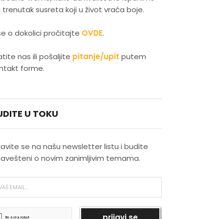
j trenutak susreta koji u život vraća boje.
Latino plesovi kao izraz
senzualnosti
še o dokolici pročitajte
OVDE
.
Evropski gradovi koji su
atite nas ili pošaljite
pitanje/upit
putem
najmagičniji zimi
ntakt forme.
Skijanje kao savršena zimska
rekreacija
UDITE U TOKU
Najlepši novogodišnji pokloni
ijavite se na našu newsletter listu i budite
avešteni o novim zanimljivim temama.
Najlepši vodopadi u Srbiji