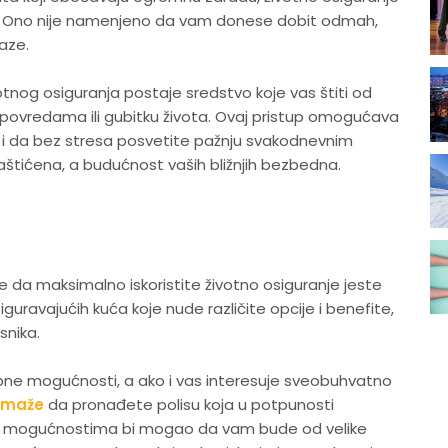
. Ono nije namenjeno da vam donese dobit odmah,
aze.
otnog osiguranja postaje sredstvo koje vas štiti od
ma, povredama ili gubitku života. Ovaj pristup omogućava
ja i da bez stresa posvetite pažnju svakodnevnim
štićena, a budućnost vaših bližnjih bezbedna.
e da maksimalno iskoristite životno osiguranje jeste
siguravajućih kuća koje nude različite opcije i benefite,
snika.
tupne mogućnosti, a ako i vas interesuje sveobuhvatno
pomaže
da pronađete polisu koja u potpunosti
kim mogućnostima bi mogao da vam bude od velike