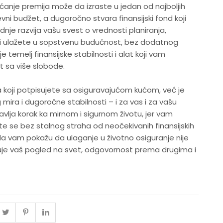
ćanje premija može da izraste u jedan od najboljih
ni budžet, a dugoročno stvara finansijski fond koji
ednje razvija vašu svest o vrednosti planiranja,
i ulažete u sopstvenu budućnost, bez dodatnog
e temelj finansijske stabilnosti i alat koji vam
ot sa više slobode.
 koji potpisujete sa osiguravajućom kućom, već je
 mira i dugoročne stabilnosti – i za vas i za vašu
vlja korak ka mirnom i sigurnom životu, jer vam
e se bez stalnog straha od neočekivanih finansijskih
da vam pokažu da ulaganje u životno osiguranje nije
kuje vaš pogled na svet, odgovornost prema drugima i