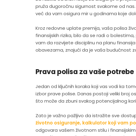
pruža dugoročnu sigurnost svakome od nas
već da vam osigura mir u godinama koje dol
Kroz redovne uplate premija, vaša polisa živ
finansijskih rizika, bilo da se radi o bolesti
vam da razvijete disciplinu na planu finansi
obavezama, znajući da je vaša budućnost za
Prava polisa za vaše potrebe
Jedan od ključnih koraka koji vas vodi ka tom
izbor prave polise. Danas postoji veliki broj o
što može da zbuni svakog potencijalnog kori
Zato je važno pažljivo da istražite sve dos
životno osiguranje, kalkulator koji vam 
odgovara vašem životnom stilu i finansijs