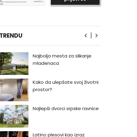
Bukmarker #3: Rej Bredberi -
Kako biti luđi od kapetana
Ahaba
Priručnik za muškarce od
 TRENDU
Volta Vitmana
Najbolja mesta za slikanje
mladenaca
Kako da ulepšate svoj životni
prostor?
Najlepši dvorci srpske ravnice
Latino plesovi kao izraz