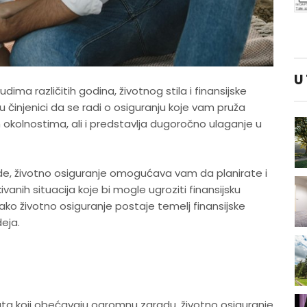
U
ima različitih godina, životnog stila i finansijske
 u činjenici da se radi o osiguranju koje vam pruža
okolnostima, ali i predstavlja dugoročno ulaganje u
de, životno osiguranje omogućava vam da planirate i
ivanih situacija koje bi mogle ugroziti finansijsku
kako životno osiguranje postaje temelj finansijske
deja.
jekata koji obećavaju ogromnu zaradu, životno osiguranje