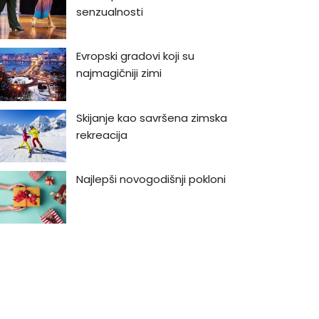
senzualnosti
Evropski gradovi koji su
najmagičniji zimi
Skijanje kao savršena zimska
rekreacija
Najlepši novogodišnji pokloni
Najlepši vodopadi u Srbiji
Bukmarker #3: Rej Bredberi -
Kako biti luđi od kapetana