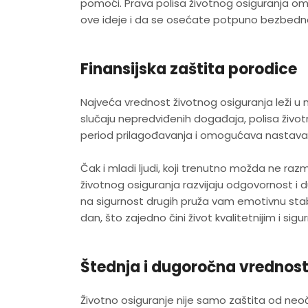
pomoći. Prava polisa životnog osiguranja o
ove ideje i da se osećate potpuno bezbedno
Finansijska zaštita porodice
Najveća vrednost životnog osiguranja leži u 
slučaju nepredviđenih događaja, polisa život
period prilagođavanja i omogućava nastava
Čak i mladi ljudi, koji trenutno možda ne raz
životnog osiguranja razvijaju odgovornost i 
na sigurnost drugih pruža vam emotivnu stabi
dan, što zajedno čini život kvalitetnijim i sigur
Štednja i dugoročna vrednos
Životno osiguranje nije samo zaštita od neoč