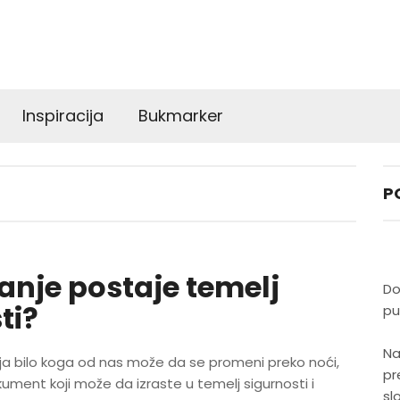
Inspiracija
Bukmarker
P
anje postaje temelj
Do
ti?
pu
Na
ja bilo koga od nas može da se promeni preko noći,
pr
ment koji može da izraste u temelj sigurnosti i
sl