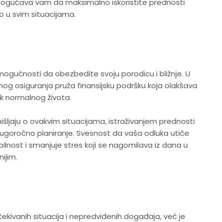
mogućava vam da maksimalno iskoristite prednosti
 u svim situacijama.
mogućnosti da obezbedite svoju porodicu i bližnje. U
nog osiguranja pruža finansijsku podršku koja olakšava
k normalnog života.
mišljaju o ovakvim situacijama, istraživanjem prednosti
dugoročno planiranje. Svesnost da vaša odluka utiče
lnost i smanjuje stres koji se nagomilava iz dana u
nijim.
t
ekivanih situacija i nepredviđenih događaja, već je