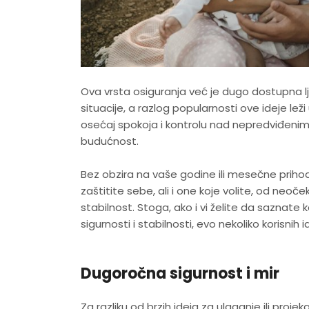
Ova vrsta osiguranja već je dugo dostupna ljud
situacije, a razlog popularnosti ove ideje leži
osećaj spokoja i kontrolu nad nepredviđenim 
budućnost.
Bez obzira na vaše godine ili mesečne priho
zaštitite sebe, ali i one koje volite, od neoček
stabilnost. Stoga, ako i vi želite da saznate 
sigurnosti i stabilnosti, evo nekoliko korisnih i
Dugoročna sigurnost i mir
Za razliku od brzih ideja za ulaganje ili pro