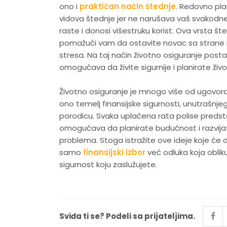
ono i
praktičan način štednje
. Redovno pla
vidova štednje jer ne narušava vaš svakodnev
raste i donosi višestruku korist. Ova vrsta št
pomažući vam da ostavite novac sa strane 
stresa. Na taj način životno osiguranje postaj
omogućava da živite sigurnije i planirate živ
Životno osiguranje je mnogo više od ugovora
ono temelj finansijske sigurnosti, unutrašnjeg
porodicu. Svaka uplaćena rata polise predsta
omogućava da planirate budućnost i razvijat
problema. Stoga istražite ove ideje koje će 
samo
finansijski izbor
već odluka koja obli
sigurnost koju zaslužujete.
Sviđa ti se? Podeli sa prijateljima.