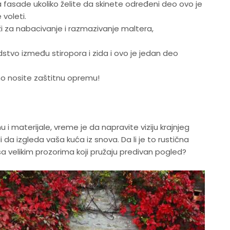
 fasade ukoliko želite da skinete određeni deo ovo je
 voleti.
luži za nabacivanje i razmazivanje maltera,
dstvo između stiropora i zida i ovo je jedan deo
no nosite zaštitnu opremu!
i materijale, vreme je da napravite viziju krajnjeg
li da izgleda vaša kuća iz snova. Da li je to rustična
 sa velikim prozorima koji pružaju predivan pogled?