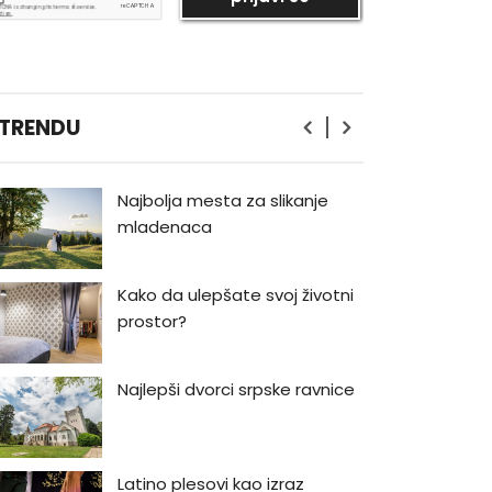
Bukmarker #3: Rej Bredberi -
Kako biti luđi od kapetana
Ahaba
Priručnik za muškarce od
 TRENDU
Volta Vitmana
Najbolja mesta za slikanje
mladenaca
Kako da ulepšate svoj životni
prostor?
Najlepši dvorci srpske ravnice
Latino plesovi kao izraz