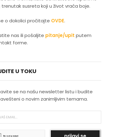
j trenutak susreta koji u život vraća boje.
Latino plesovi kao izraz
senzualnosti
še o dokolici pročitajte
OVDE
.
Evropski gradovi koji su
atite nas ili pošaljite
pitanje/upit
putem
najmagičniji zimi
ntakt forme.
Skijanje kao savršena zimska
rekreacija
UDITE U TOKU
Najlepši novogodišnji pokloni
ijavite se na našu newsletter listu i budite
avešteni o novim zanimljivim temama.
Najlepši vodopadi u Srbiji