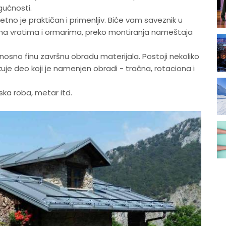
ućnosti.
etno je praktičan i primenljiv. Biće vam saveznik u
a vratima i ormarima, preko montiranja nameštaja
odnosno finu završnu obradu materijala. Postoji nekoliko
ikuje deo koji je namenjen obradi - tračna, rotaciona i
vska roba, metar itd.