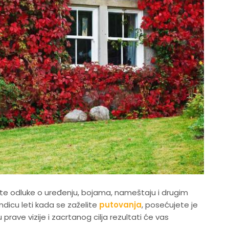
te odluke o uređenju, bojama, nameštaju i drugim
endicu leti kada se zaželite
putovanja
, posećujete je
 prave vizije i zacrtanog cilja rezultati će vas