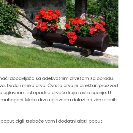
e naći dobavljača sa adekvatnim drvetom za obradu.
rvo, tvrdo i meko drvo. Čvrsto drvo je direktan proizvod
e uglavnom listopadno drveće koje raste sporije. U
h i mahagoni. Meko drvo uglavnom dolazi od zimzelenih
poput cigli, trebaće vam i dodatni alati, poput: