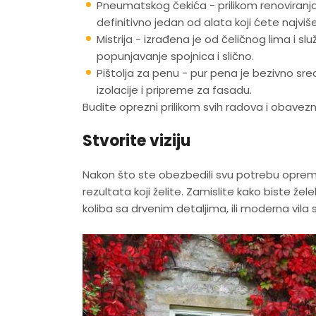
Pneumatskog čekića - prilikom renoviranja
definitivno jedan od alata koji ćete najviše
Mistrija - izrađena je od čeličnog lima i s
popunjavanje spojnica i slično.
Pištolja za penu - pur pena je bezivno sre
izolacije i pripreme za fasadu.
Budite oprezni prilikom svih radova i obavez
Stvorite viziju
Nakon što ste obezbedili svu potrebu opremu 
rezultata koji želite. Zamislite kako biste žele
koliba sa drvenim detaljima, ili moderna vila