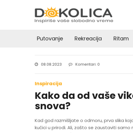
Putovanje
Rekreacija
Ritam
08.08.2023
Komentari: 0
Inspiracija
Kako da od vaše vik
snova?
Kad god razmišljate o odmoru, prva slika ko
kućici u prirodi. Ali, zašto se zaustaviti samo