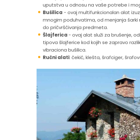
uputstva u odnosu na vaše potrebe i mog
Bušilica
- ovaj multifunkcionalan alat izuz
mnogim poduhvatima, od menjanja šarki n
do pričvršćivanja predmeta.
Šlajferica
- ovaj alat služi za brušenje, 
tipova šlajferice kod kojih se zapravo razl
vibraciona bušilica.
Ručni alati
: čekić, klešta, šrafciger, šrafo