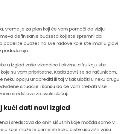
ranja, vreme je za plan koji će vam pomoči da viziju
meva definisanje budžeta koji ste spremni da
ivo podelite budžet na sve radove koje ste imali u glavi
e podudaraju.
 u izgled vaše vikendice i okvirnu cifru koju ste
i koje su vam prioritetne. Kada završite sa računicom,
neku opciju unaprediti ili taj višak uložiti u neku drugu
dviđene situacije i šansu da će vam trebati više
ervu sredstava za svaki slučaj.
 kući dati novi izgled
na i sredstava do onih sićušnih koje možda samo vi i
ideja koje možete primeniti kako biste usavršili vašu