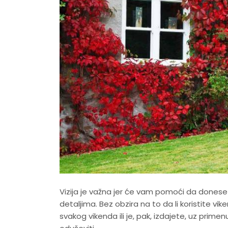
Vizija je važna jer će vam pomoći da donese
detaljima. Bez obzira na to da li koristite vik
svakog vikenda ili je, pak, izdajete, uz primenu