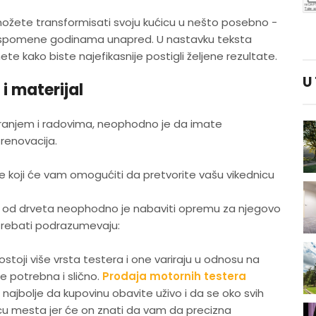
možete transformisati svoju kućicu u nešto posebno -
e uspomene godinama unapred. U nastavku teksta
te kako biste najefikasnije postigli željene rezultate.
U
 materijal
iranjem i radovima, neophodno je da imate
renovacija.
e koji će vam omogućiti da pretvorite vašu vikednicu
na od drveta neophodno je nabaviti opremu za njegovo
 trebati podrazumevaju:
ostoji više vrsta testera i one variraju u odnosu na
je potrebna i slično.
Prodaja motornih testera
 najbolje da kupovinu obavite uživo i da se oko svih
cu mesta jer će on znati da vam da precizna