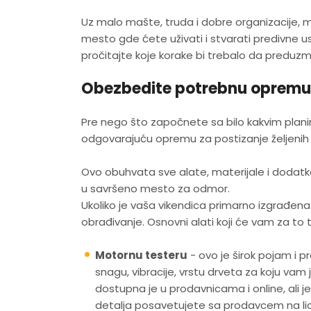
Uz malo mašte, truda i dobre organizacije, 
mesto gde ćete uživati i stvarati predivn
pročitajte koje korake bi trebalo da preduzme
Obezbedite potrebnu opremu i
Pre nego što započnete sa bilo kakvim plan
odgovarajuću opremu za postizanje željenih 
Ovo obuhvata sve alate, materijale i dodatk
u savršeno mesto za odmor.
Ukoliko je vaša vikendica primarno izgrađe
obrađivanje. Osnovni alati koji će vam za to
Motornu testeru
- ovo je širok pojam i pr
snagu, vibracije, vrstu drveta za koju vam 
dostupna je u prodavnicama i online, ali je
detalja posavetujete sa prodavcem na li