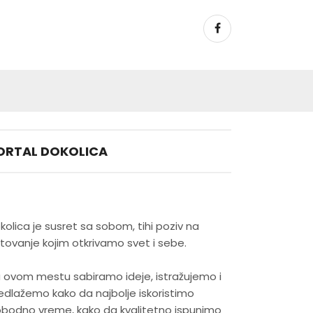
ORTAL DOKOLICA
kolica je susret sa sobom, tihi poziv na
tovanje kojim otkrivamo svet i sebe.
 ovom mestu sabiramo ideje, istražujemo i
edlažemo kako da najbolje iskoristimo
obodno vreme, kako da kvalitetno ispunimo