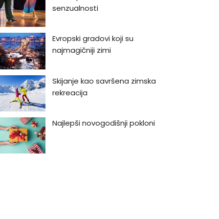
senzualnosti
Evropski gradovi koji su
najmagičniji zimi
Skijanje kao savršena zimska
rekreacija
Najlepši novogodišnji pokloni
Najlepši vodopadi u Srbiji
Bukmarker #3: Rej Bredberi -
Kako biti luđi od kapetana