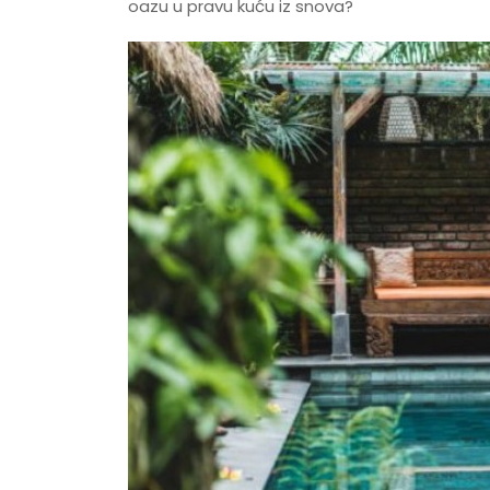
oazu u pravu kuću iz snova?