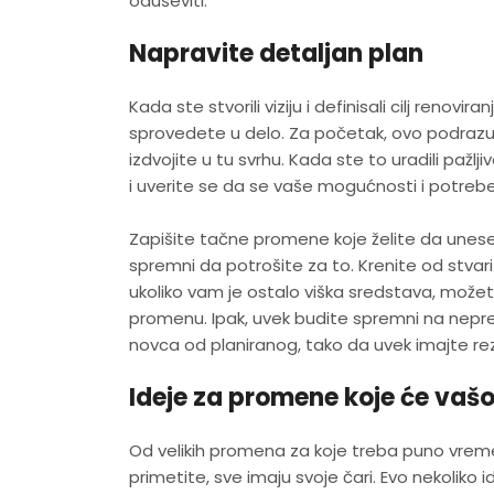
oduševiti.
Napravite detaljan plan
Kada ste stvorili viziju i definisali cilj renovi
sprovedete u delo. Za početak, ovo podrazu
izdvojite u tu svrhu. Kada ste to uradili pažlj
i uverite se da se vaše mogućnosti i potreb
Zapišite tačne promene koje želite da unesete
spremni da potrošite za to. Krenite od stvar
ukoliko vam je ostalo viška sredstava, možete 
promenu. Ipak, uvek budite spremni na nepre
novca od planiranog, tako da uvek imajte rez
Ideje za promene koje će vašoj
Od velikih promena za koje treba puno vreme
primetite, sve imaju svoje čari. Evo nekoliko 