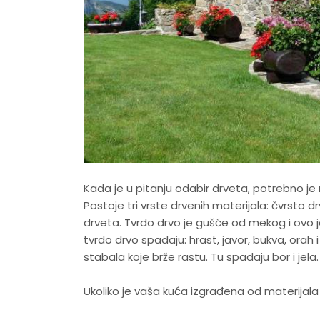
Kada je u pitanju odabir drveta, potrebno j
Postoje tri vrste drvenih materijala: čvrsto d
drveta. Tvrdo drvo je gušće od mekog i ovo j
tvrdo drvo spadaju: hrast, javor, bukva, ora
stabala koje brže rastu. Tu spadaju bor i jela.
Ukoliko je vaša kuća izgrađena od materijala 