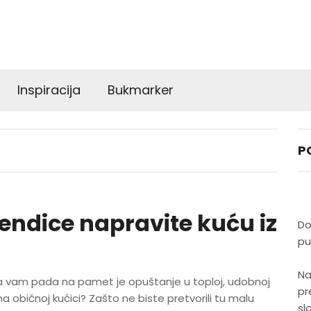
Inspiracija
Bukmarker
P
endice napravite kuću iz
Do
pu
Na
ja vam pada na pamet je opuštanje u toploj, udobnoj
pr
 na običnoj kućici? Zašto ne biste pretvorili tu malu
sl