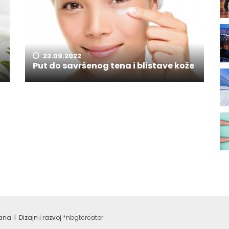
22.09.2022
Put do savršenog tena i blistave kože
na | Dizajn i razvoj
*nbgtcreator