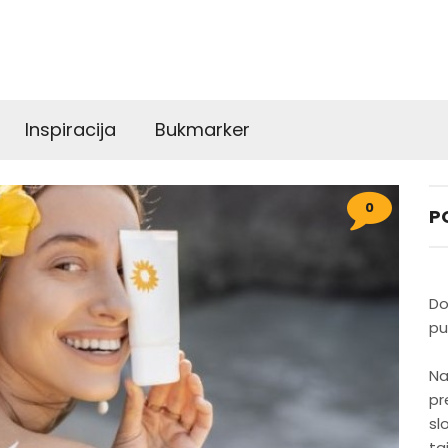
Inspiracija
Bukmarker
0
P
Do
pu
Na
pr
sl
ta