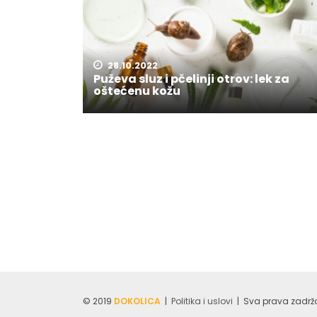
28.10.2022
Puževa sluz i pčelinji otrov: lek za
oštećenu kožu
© 2019
DOKOLICA
|
Politika i uslovi
| Sva prava zadrža