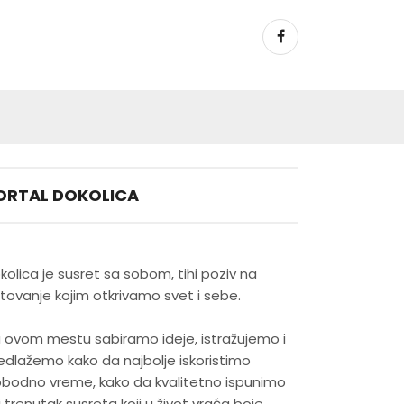
ORTAL DOKOLICA
kolica je susret sa sobom, tihi poziv na
tovanje kojim otkrivamo svet i sebe.
 ovom mestu sabiramo ideje, istražujemo i
edlažemo kako da najbolje iskoristimo
obodno vreme, kako da kvalitetno ispunimo
j trenutak susreta koji u život vraća boje.