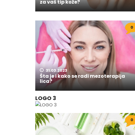
za vaš tip kože?
0
31.03.2023
Šta je i kako se radi mezoterapija
lica?
LOGO 3
0