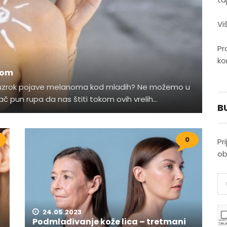
Vi
Pr
ko
rom
eći uzrok pojave melanoma kod mladih? Ne možemo u
pun rupa da nas štiti tokom ovih vrelih...
B
0
Pr
ob
24.05.2023
Podmlađivanje kože lica – tretmani