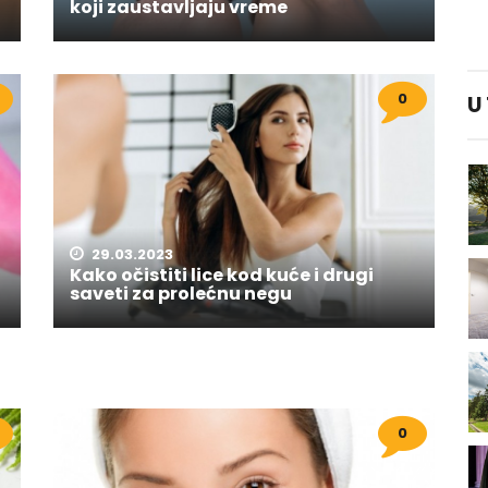
koji zaustavljaju vreme
0
U
29.03.2023
Kako očistiti lice kod kuće i drugi
saveti za prolećnu negu
0