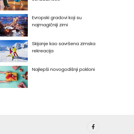
Evropski gradovi koji su
najmagičniji zimi
Skijanje kao savršena zimska
rekreacija
Najlepši novogodišnji pokloni
Najlepši vodopadi u Srbiji
Bukmarker #3: Rej Bredberi -
Kako biti luđi od kapetana