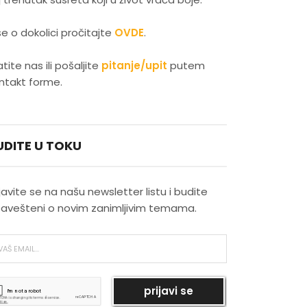
Latino plesovi kao izraz
senzualnosti
še o dokolici pročitajte
OVDE
.
Evropski gradovi koji su
atite nas ili pošaljite
pitanje/upit
putem
najmagičniji zimi
ntakt forme.
Skijanje kao savršena zimska
rekreacija
UDITE U TOKU
Najlepši novogodišnji pokloni
ijavite se na našu newsletter listu i budite
avešteni o novim zanimljivim temama.
Najlepši vodopadi u Srbiji
Bukmarker #3: Rej Bredberi -