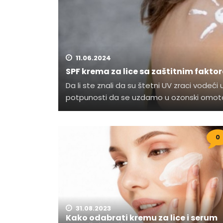
11.06.2024
SPF krema za lice sa zaštitnim fakto
Da li ste znali da su štetni UV zraci vod
potpunosti da se uzdamo u ozonski omotač 
0
31.08.2023
Kako odabrati kremu za lice i serum