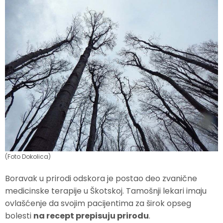
(Foto Dokolica)
Boravak u prirodi odskora je postao deo zvanične
medicinske terapije u Škotskoj. Tamošnji lekari imaju
ovlašćenje da svojim pacijentima za širok opseg
bolesti
na recept prepisuju prirodu
.