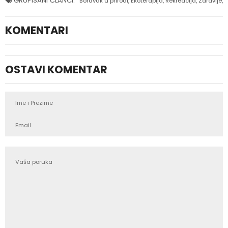
GRUPISANI ČLANCI:
Boravak u prirodi
,
Ekoterapija
,
Rekreacija
,
Zdravlje
,
KOMENTARI
OSTAVI KOMENTAR