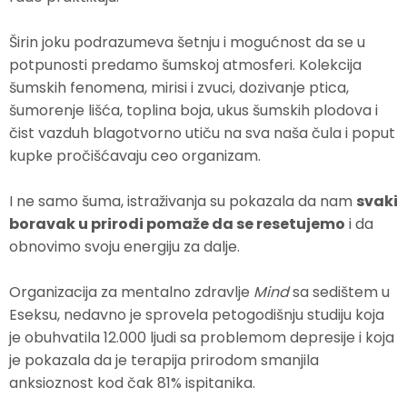
Širin joku podrazumeva šetnju i mogućnost da se u
potpunosti predamo šumskoj atmosferi. Kolekcija
šumskih fenomena, mirisi i zvuci, dozivanje ptica,
šumorenje lišća, toplina boja, ukus šumskih plodova i
čist vazduh blagotvorno utiču na sva naša čula i poput
kupke pročišćavaju ceo organizam.
I ne samo šuma, istraživanja su pokazala da nam
svaki
boravak u prirodi pomaže da se resetujemo
i da
obnovimo svoju energiju za dalje.
Organizacija za mentalno zdravlje
Mind
sa sedištem u
Eseksu, nedavno je sprovela petogodišnju studiju koja
je obuhvatila 12.000 ljudi sa problemom depresije i koja
je pokazala da je terapija prirodom smanjila
anksioznost kod čak 81% ispitanika.