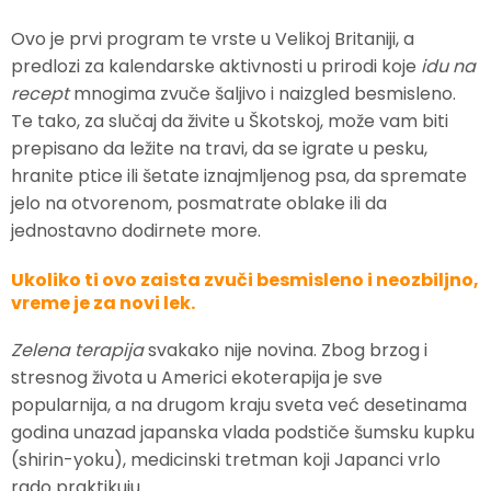
Ovo je prvi program te vrste u Velikoj Britaniji, a
predlozi za kalendarske aktivnosti u prirodi koje
idu na
recept
mnogima zvuče šaljivo i naizgled besmisleno.
Te tako, za slučaj da živite u Škotskoj, može vam biti
prepisano da ležite na travi, da se igrate u pesku,
hranite ptice ili šetate iznajmljenog psa, da spremate
jelo na otvorenom, posmatrate oblake ili da
jednostavno dodirnete more.
Ukoliko ti ovo zaista zvuči besmisleno i neozbiljno,
vreme je za novi lek.
Zelena terapija
svakako nije novina. Zbog brzog i
stresnog života u Americi ekoterapija je sve
popularnija, a na drugom kraju sveta već desetinama
godina unazad japanska vlada podstiče šumsku kupku
(shirin-yoku), medicinski tretman koji Japanci vrlo
rado praktikuju.