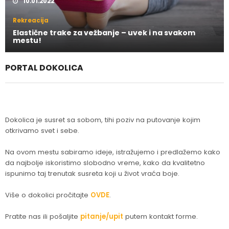
10.01.2022
Rekreacija
Elastične trake za vežbanje – uvek i na svakom
mestu!
PORTAL DOKOLICA
Dokolica je susret sa sobom, tihi poziv na putovanje kojim
otkrivamo svet i sebe.
Na ovom mestu sabiramo ideje, istražujemo i predlažemo kako
da najbolje iskoristimo slobodno vreme, kako da kvalitetno
ispunimo taj trenutak susreta koji u život vraća boje.
Više o dokolici pročitajte
OVDE
.
Pratite nas ili pošaljite
pitanje/upit
putem kontakt forme.