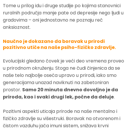
Tome u prilog idu i druge studije po kojima stanovnici
ruralnih područja manje pate od depresije nego ljudi u
gradovima – oni jednostavno ne poznaju reč
anksioznost.
Naučno je dokazano da boravak u prirodi
pozitivno utiče na naše psiho-fizičko zdravlje.
Evolucijski gledano čovek je veći deo vremena proveo
u prirodnom okruženju. Stoga ne čudi činjenica da se
naše telo najbolje oseća upravo u prirodi, iako smo
generacijama unazad naviknuti na zabetoniran
prostor.
Samo 20 minuta dnevno dovoljno je da
priroda, kao i svaki drugi lek, počne da deluje
.
Pozitivni aspekti uticaja prirode na naše mentalno i
fizičko zdravlje su višestruki. Boravak na otvorenom i
čistom vazduhu jača imuni sistem, snižava krvni