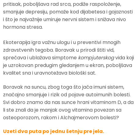
pritisak, poboljšava rad srca, podiže raspoloženje,
smanjuje depresiju, pomaže kod dijabetesa i gojaznosti
i što je najvažnije umiruje nervni sistem i snižava nivo
hormona stresa.
Ekoterapija igra važnu ulogu i u preventivi mnogih
zdravstvenih tegoba. Boravak u prirodi štiti vid,
sprečava i ublažava simptome
kompjuterskog
vida koji
je uzrokovan predugim gledanjem u ekran, poboljšava
kvalitet sna i uravnotežava biološki sat.
Boravak na suncu, zbog toga što jača imuni sistem,
značajno smanjuje i rizik od pojave autoimunih bolesti.
Svi dobro znamo da nas sunce hrani vitaminom D, a da
li ste znali da je manjak ovog vitamina povezan sa
osteoporozom, rakom i Alchajmerovom bolesti?
Uzeti dva puta po jednu šetnju pre jela.