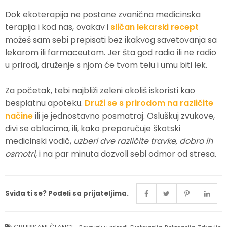
Dok ekoterapija ne postane zvanična medicinska
terapija i kod nas, ovakav i
sličan lekarski recept
možeš sam sebi prepisati bez ikakvog savetovanja sa
lekarom ili farmaceutom. Jer šta god radio ili ne radio
u prirodi, druženje s njom će tvom telu i umu biti lek.
Za početak, tebi najbliži zeleni okoliš iskoristi kao
besplatnu apoteku.
Druži se s prirodom na različite
načine
ili je jednostavno posmatraj. Osluškuj zvukove,
divi se oblacima, ili, kako preporučuje škotski
medicinski vodič,
uzberi dve različite travke, dobro ih
osmotri
, i na par minuta dozvoli sebi odmor od stresa.
Sviđa ti se? Podeli sa prijateljima.