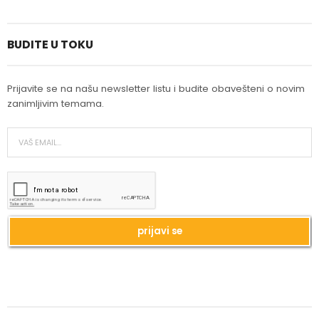
BUDITE U TOKU
Najlepši novogodišnji pokloni
Prijavite se na našu newsletter listu i budite obavešteni o novim
zanimljivim temama.
Najlepši vodopadi u Srbiji
Bukmarker #3: Rej Bredberi - Kako biti
luđi od kapetana Ahaba
Priručnik za muškarce od Volta Vitmana